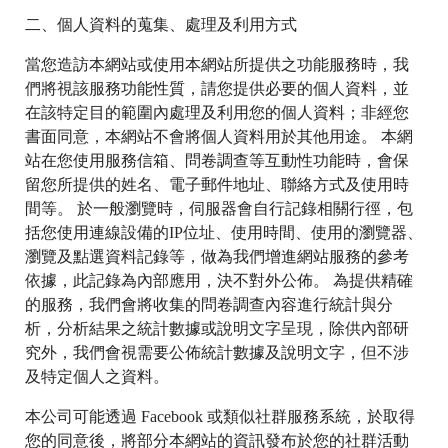
二、個人資料的蒐集、處理及利用方式
當您造訪本網站或使用本網站所提供之功能服務時，我
們將視該服務功能性質，請您提供必要的個人資料，並
在該特定目的範圍內處理及利用您的個人資料；非經您
書面同意，本網站不會將個人資料用於其他用途。 本網
站在您使用服務信箱、問卷調查等互動性功能時，會保
留您所提供的姓名、電子郵件地址、聯絡方式及使用時
間等。 於一般瀏覽時，伺服器會自行記錄相關行徑，包
括您使用連線設備的IP位址、使用時間、使用的瀏覽器、
瀏覽及點選資料記錄等，做為我們增進網站服務的參考
依據，此記錄為內部應用，決不對外公佈。 為提供精確
的服務，我們會將收集的問卷調查內容進行統計與分
析，分析結果之統計數據或說明文字呈現，除供內部研
究外，我們會視需要公佈統計數據及說明文字，但不涉
及特定個人之資料。
本公司可能透過 Facebook 或類似社群服務系統，於取得
您的同意後，將部分本網站的資訊發布於您的社群活動