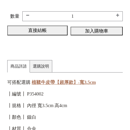
數量
直接結帳
加入購物車
商品詳請
選購說明
可搭配選購
植鞣牛皮帶【超厚款】-寬3.5cm
┃編號┃ P354002
┃規格┃ 內徑 寬3.5cm 高4cm
┃顏色┃ 鎳白
┃材質┃ 合金