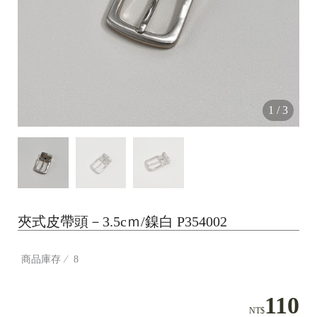
1
/
3
夾式皮帶頭－3.5cｍ/鎳白 P354002
商品庫存
8
110
NT$