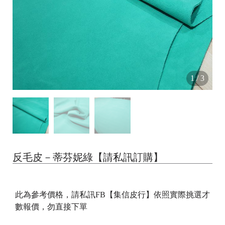
1
/
3
反毛皮－蒂芬妮綠【請私訊訂購】
此為參考價格，請私訊FB【集信皮行】依照實際挑選才
數報價，勿直接下單