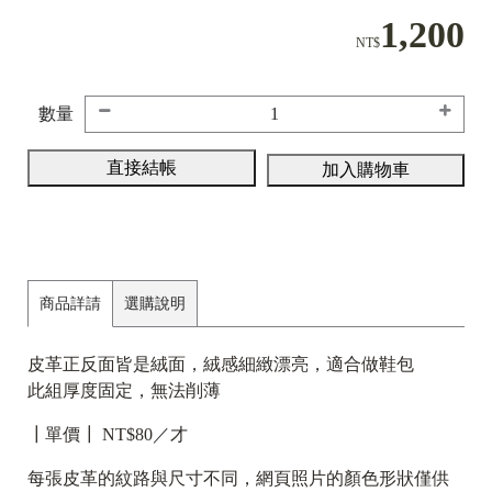
1,200
NT$
數量
直接結帳
加入購物車
商品詳請
選購說明
皮革正反面皆是絨面，絨感細緻漂亮，適合做鞋包
此組厚度固定，無法削薄
┃單價┃ NT$80／才
每張皮革的紋路與尺寸不同，網頁照片的顏色形狀僅供