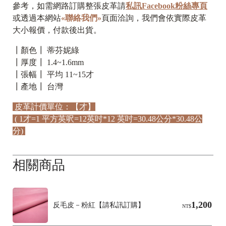
參考，如需網路訂購整張皮革請
私訊Facebook粉絲專頁
或透過本網站
«聯絡我們»
頁面洽詢，我們會依實際皮革
大小報價，付款後出貨。
┃顏色┃ 蒂芬妮綠
┃厚度┃ 1.4~1.6mm
┃張幅┃ 平均 11~15才
┃產地┃ 台灣
皮革計價單位：【才】
( 1才=1 平方英呎=12英吋*12 英吋=30.48公分*30.48公
分)
相關商品
1,200
反毛皮－粉紅【請私訊訂購】
NT$