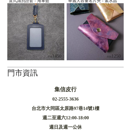
直式識別證套 - 海軍藍
華麗大容量名片夾 - 紫水晶
1450
1250
NT$
NT$
門市資訊
集信皮行
02-2555-3636
台北市大同區太原路97巷14號1樓
週二至週六12:00-18:00
週日及週一公休