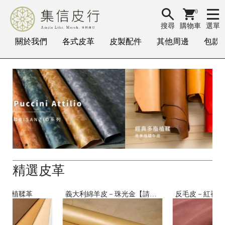
0
搜尋
購物車
選單
關於我們
各式皮革
皮製配件
其他周邊
包款
精選皮革
nino植鞣革
義大利綿羊皮－珠光金【請私訊訂購】