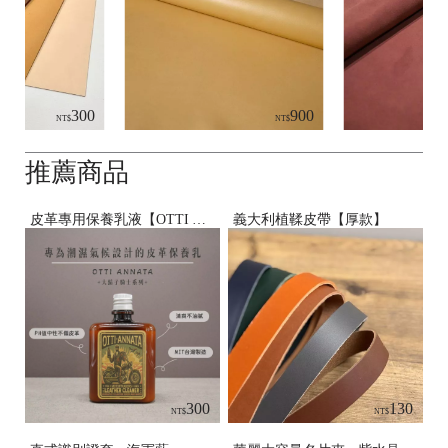
300
900
NT$
NT$
推薦商品
皮革專用保養乳液【OTTI ANNATA】
義大利植鞣皮帶【厚款】
300
130
NT$
NT$