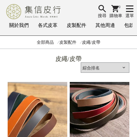
0
搜尋
購物車
選單
關於我們
各式皮革
皮製配件
其他周邊
包款
全部商品
皮製配件
皮繩/皮帶
皮繩/皮帶