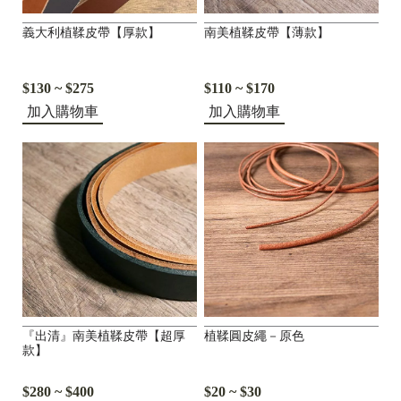
義大利植鞣皮帶【厚款】
南美植鞣皮帶【薄款】
$130 ~ $275
$110 ~ $170
加入購物車
加入購物車
『出清』南美植鞣皮帶【超厚
植鞣圓皮繩－原色
款】
$280 ~ $400
$20 ~ $30