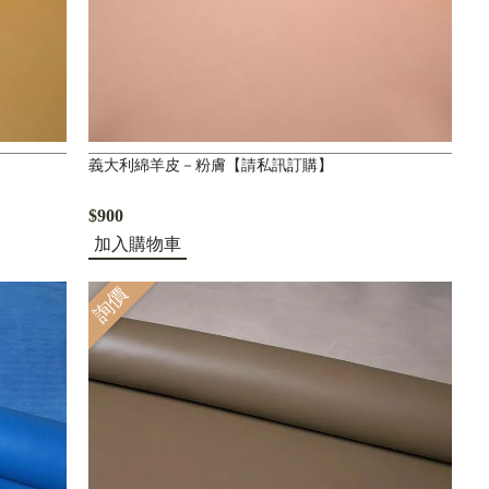
義大利綿羊皮－粉膚【請私訊訂購】
$900
加入購物車
詢價