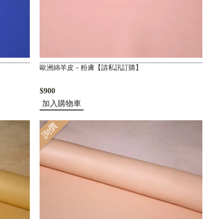
歐洲綿羊皮－粉膚【請私訊訂購】
$900
加入購物車
詢價