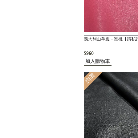
義大利山羊皮－蜜桃【請私
$960
加入購物車
詢價