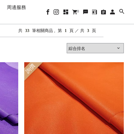
周邊服務
0
共
33
筆相關商品 ,
第
1
頁 ／ 共
3
頁
詢價