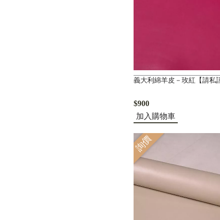
義大利綿羊皮－玫紅【請私
$900
加入購物車
詢價