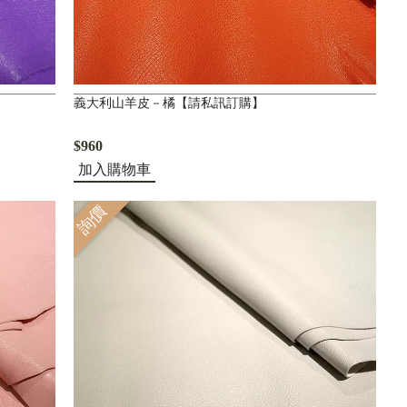
義大利山羊皮－橘【請私訊訂購】
$960
加入購物車
詢價