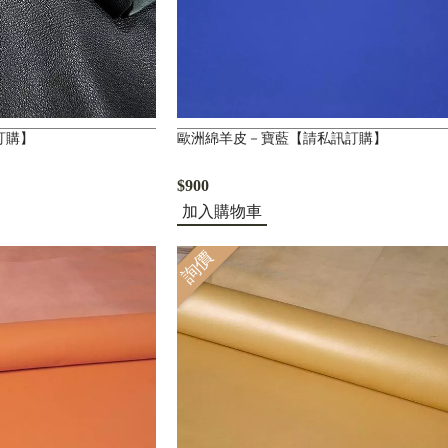
訂購】
歐洲綿羊皮－寶藍【請私訊訂購】
$900
加入購物車
詢價