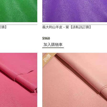
訂購】
義大利山羊皮－紫【請私訊訂購】
$960
加入購物車
詢價