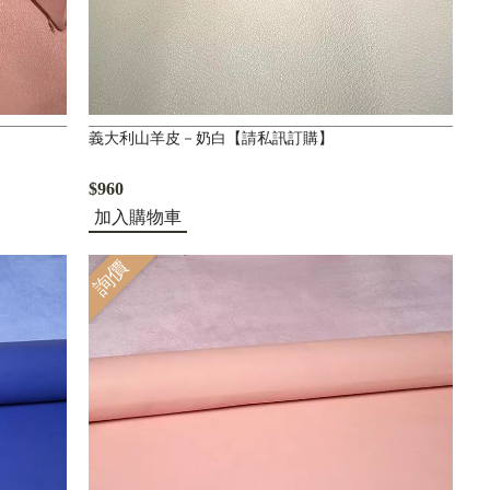
義大利山羊皮－奶白【請私訊訂購】
$960
加入購物車
詢價