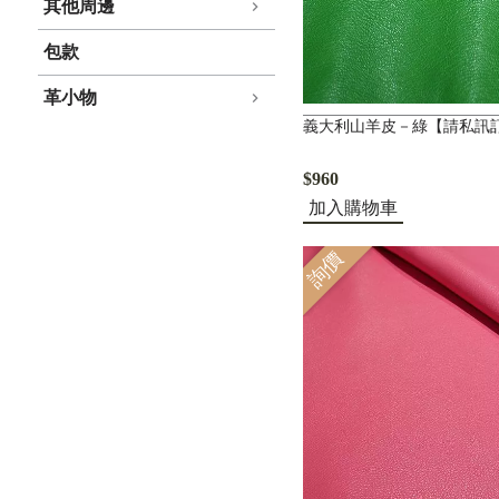
其他周邊
包款
革小物
義大利山羊皮－綠【請私訊
$960
加入購物車
詢價