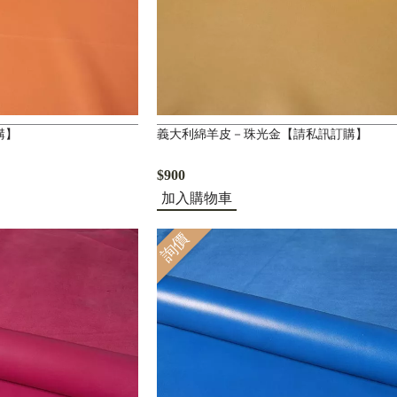
購】
義大利綿羊皮－珠光金【請私訊訂購】
$900
加入購物車
詢價