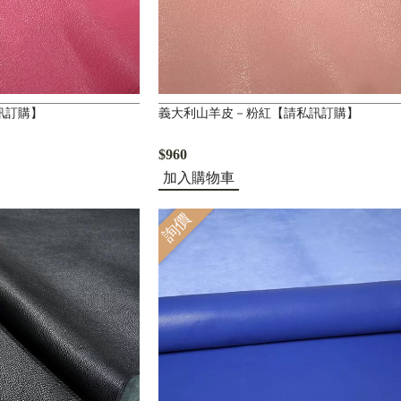
訊訂購】
義大利山羊皮－粉紅【請私訊訂購】
$960
加入購物車
詢價