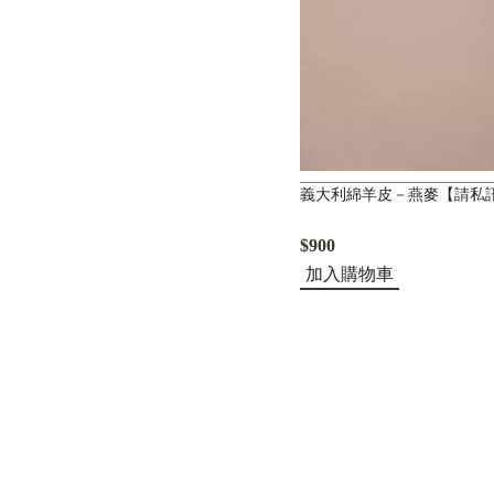
義大利綿羊皮－燕麥【請私
$900
加入購物車