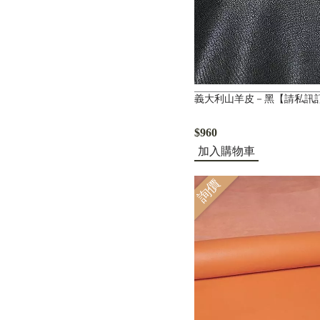
義大利山羊皮－黑【請私訊
$960
加入購物車
詢價