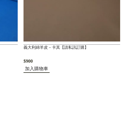
義大利綿羊皮－卡其【請私訊訂購】
$900
加入購物車