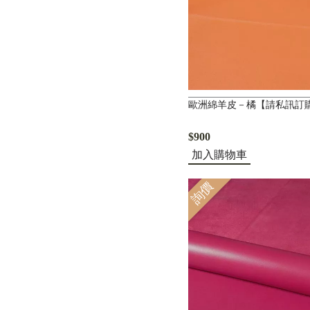
歐洲綿羊皮－橘【請私訊訂
$900
加入購物車
詢價