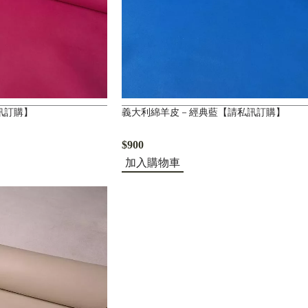
訊訂購】
義大利綿羊皮－經典藍【請私訊訂購】
$900
加入購物車