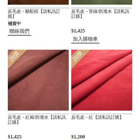
反毛皮－駱駝棕【請私訊訂
反毛皮－苔綠/防潑水【請私訊
購】
訂購】
補貨中
$1,425
聯絡我們
加入購物車
詢價
詢價
反毛皮－紅褐/防潑水【請私訊
反毛皮－紅【請私訊訂購】
訂購】
$1,425
$1,200