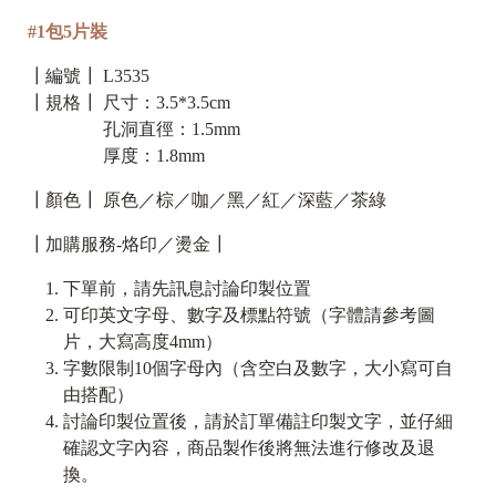
#1包5片裝
┃編號┃ L3535
┃規格┃ 尺寸：3.5*3.5cm
孔洞直徑：1.5mm
厚度：1.8mm
┃顏色┃ 原色／棕／咖／黑／紅／深藍／茶綠
┃加購服務-烙印／燙金┃
下單前，請先訊息討論印製位置
可印英文字母、數字及標點符號（字體請參考圖
片，大寫高度4mm）
字數限制10個字母內（含空白及數字，大小寫可自
由搭配）
討論印製位置後，請於訂單備註印製文字，並仔細
確認文字內容，商品製作後將無法進行修改及退
換。