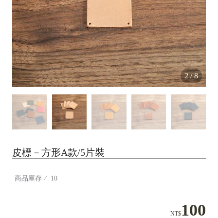
2
/
8
皮標－方形A款/5片裝
商品庫存
10
100
NT$