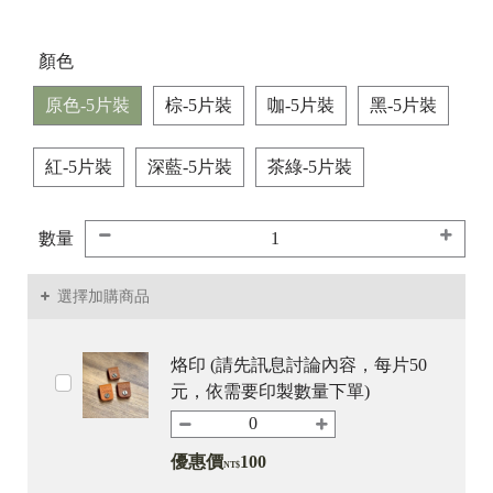
顏色
原色-5片裝
棕-5片裝
咖-5片裝
黑-5片裝
紅-5片裝
深藍-5片裝
茶綠-5片裝
數量
選擇加購商品
烙印 (請先訊息討論內容，每片50
元，依需要印製數量下單)
優惠價
100
NT$