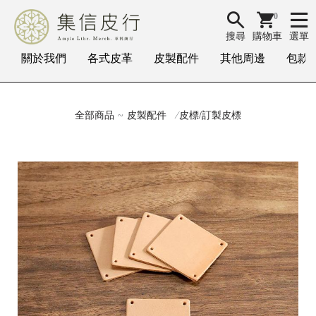
0
搜尋
購物車
選單
關於我們
各式皮革
皮製配件
其他周邊
包款
全部商品
皮製配件
皮標/訂製皮標