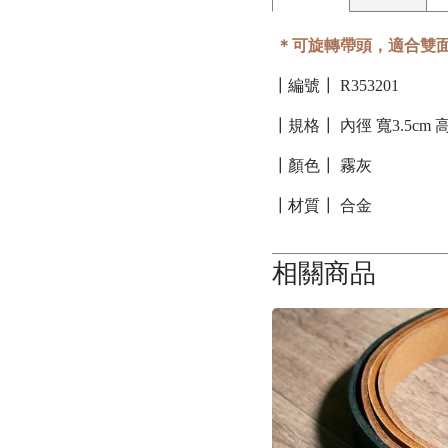
＊可旋轉帶頭，適合雙
┃編號┃ R353201
┃規格┃ 內徑 寬3.5cm 高
┃顏色┃ 霧灰
┃材質┃ 合金
相關商品