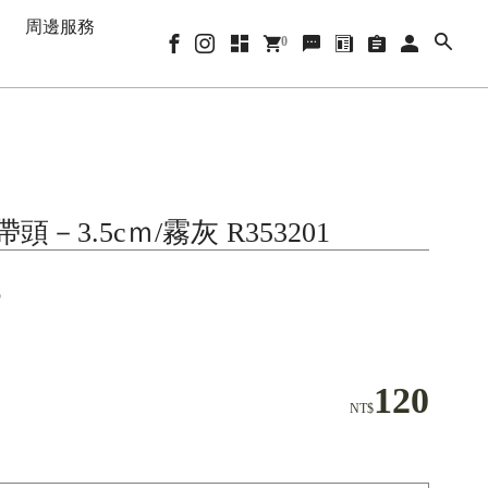
周邊服務
0
頭－3.5cｍ/霧灰 R353201
6
120
NT$