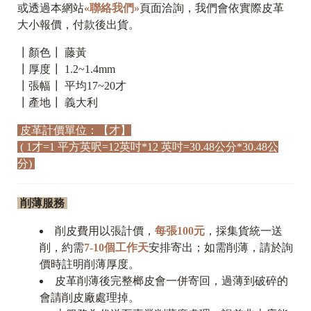
或透過本網站
«聯絡我們»
頁面洽詢，我們會依實際皮革
大小報價，付款後出貨。
┃顏色┃ 藤黃
┃厚度┃ 1.2~1.4mm
┃張幅┃ 平均17~20才
┃產地┃ 義大利
皮革計價單位：【才】
( 1才=1 平方英呎=12英吋*12 英吋=30.48公分*30.48公
分)
削薄服務
削皮費用以張計價，
每張100元
，採集貨統一送
削，約需
7-10個工作天
安排寄出；如需削薄，請於詢
價時註明削薄厚度。
皮革削薄後完整榔皮會一併寄回，過薄到破碎的
會請削皮廠處理掉。