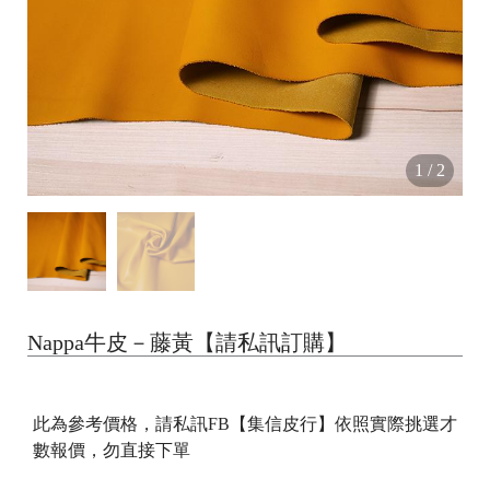
1
/
2
Nappa牛皮－藤黃【請私訊訂購】
此為參考價格，請私訊FB【集信皮行】依照實際挑選才
數報價，勿直接下單