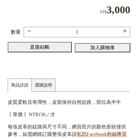
3,000
NT$
數量
直接結帳
加入購物車
商品詳請
選購說明
皮質柔軟且有彈性，皮面保持自然紋路，部位為半牛
┃單價┃ NT$150／才
每張皮革的紋路與尺寸不同，網頁照片的顏色形狀僅供
參考，如需網路訂購整張皮革請
私訊Facebook粉絲專頁